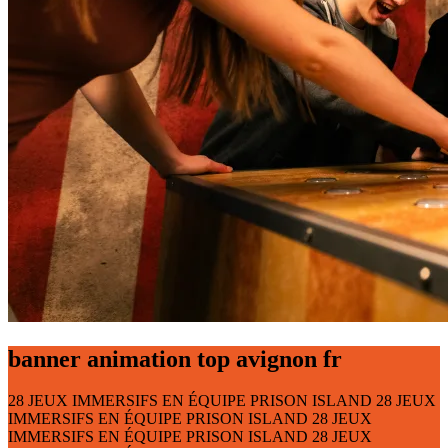
banner animation top avignon fr
28 JEUX IMMERSIFS
EN ÉQUIPE
PRISON ISLAND
28 JEUX
IMMERSIFS
EN ÉQUIPE
PRISON ISLAND
28 JEUX
IMMERSIFS
EN ÉQUIPE
PRISON ISLAND
28 JEUX