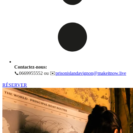
Contactez-nous:
📞0669955552 ou ✉️
prisonislandavignon@makeitnow.live
RÉSERVER