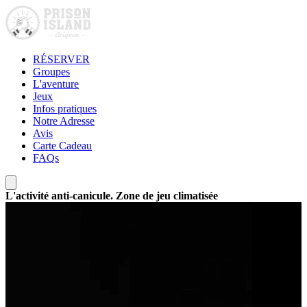
RÉSERVER
Groupes
L'aventure
Jeux
Infos pratiques
Notre Adresse
Avis
Carte Cadeau
FAQs
L'activité anti-canicule. Zone de jeu climatisée